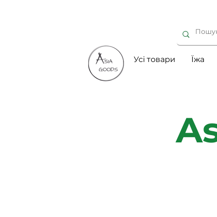
Усі товари
Їжа
As