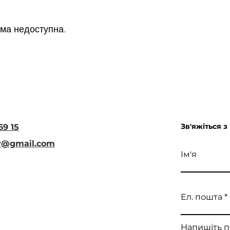
ма недоступна.
Зв'яжіться з
69 15
iv@gmail.com
Ім'я
Ел. пошта
Напишіть 