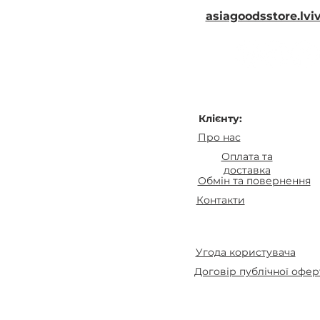
asiagoodsstore.lv
Клієнту:
Про нас
Оплата та
доставка
Обмін та повернення
Контакти
Угода користувача
Договір публічної офер