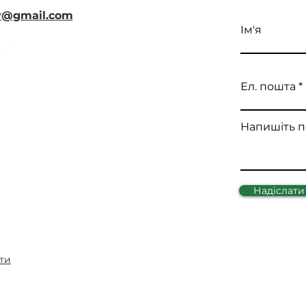
iv@gmail.com
Ім'я
Ел. пошта
Напишіть 
Надіслати
ти