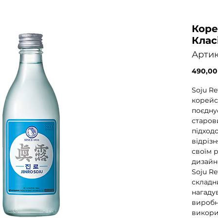
Коре
Клас
Артик
490,00
Soju Re
корейс
поєдну
старови
підход
відріз
своїм 
дизайн
Soju Re
складн
нагаду
виробн
викори