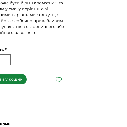
може бути більш ароматним та
м у смаку порівняно зі
ними варіантами соджу, що
 його особливо привабливим
нувальників старовинного або
ійного алкоголю.
ть
*
ти у кошик
 нами