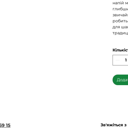
напій 
глибши
звичай
робить
для ша
традиц
Кількіс
Дода
Зв'яжіться з
69 15