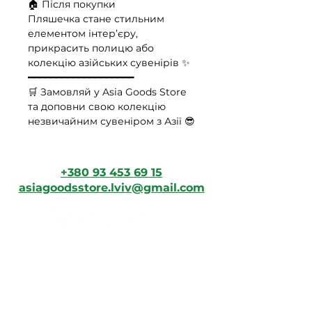
🏠 Після покупки
Пляшечка стане стильним
елементом інтер’єру,
прикрасить полицю або
колекцію азійських сувенірів ✨
━━━━━━━━━━━━━━━━━━━
🛒 Замовляй у Asia Goods Store
та доповни свою колекцію
незвичайним сувеніром з Азії 😎
+380 93 453 69 15
asiagoodsstore.lviv@gmail.com
Зв'яжіться з нами
Ім'я