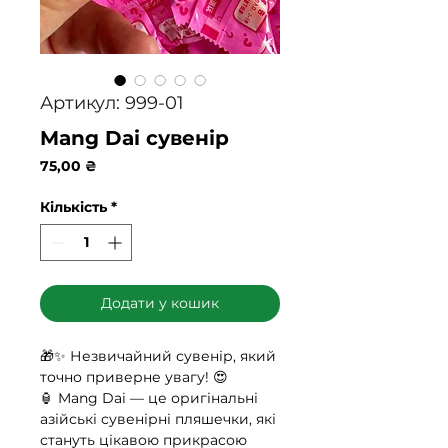
Артикул: 999-01
Mang Dai сувенір
Ціна
75,00 ₴
Кількість
*
Додати у кошик
🎁✨ Незвичайний сувенір, який
точно приверне увагу! 😍
🏮 Mang Dai — це оригінальні
азійські сувенірні пляшечки, які
стануть цікавою прикрасою