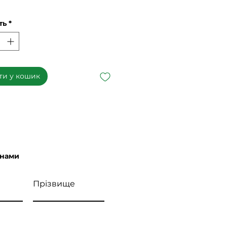
ть
*
ти у кошик
 нами
Прізвище