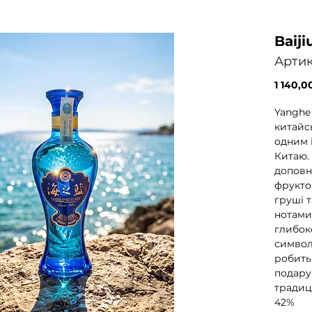
Baij
Артик
1 140,0
Yanghe
китайсь
одним 
Китаю.
доповн
фрукто
груші 
нотами
глибок
символ
робить
подару
традиц
42%