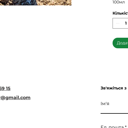
100мл
Кількіс
Дода
Зв'яжіться з
69 15
iv@gmail.com
Ім'я
Ел. пошта