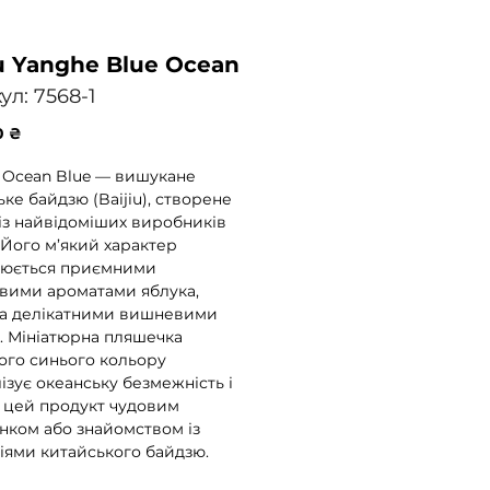
iu Yanghe Blue Ocean
ул: 7568-1
Ціна
0 ₴
 Ocean Blue — вишукане
ке байдзю (Baijiu), створене
із найвідоміших виробників
 Його м’який характер
юється приємними
вими ароматами яблука,
та делікатними вишневими
. Мініатюрна пляшечка
ого синього кольору
ізує океанську безмежність і
 цей продукт чудовим
нком або знайомством із
іями китайського байдзю.