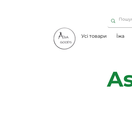
Усі товари
Їжа
As