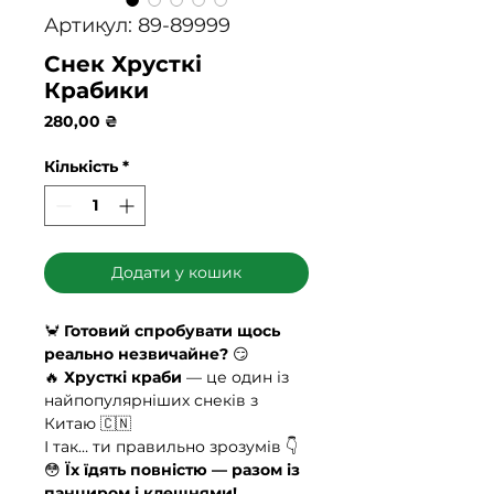
Артикул: 89-89999
Снек Хрусткі
Крабики
Ціна
280,00 ₴
Кількість
*
Додати у кошик
🦀
Готовий спробувати щось
реально незвичайне?
😏
🔥
Хрусткі краби
— це один із
найпопулярніших снеків з
Китаю 🇨🇳
І так… ти правильно зрозумів 👇
😳
Їх їдять повністю — разом із
панциром і клешнями!