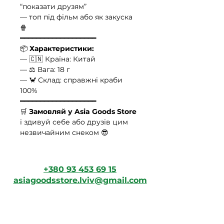
“показати друзям”
— топ під фільм або як закуска
🍿
━━━━━━━━━━━━━━━━━━━
📦
Характеристики:
— 🇨🇳 Країна: Китай
— ⚖️ Вага: 18 г
— 🦀 Склад: справжні краби
100%
━━━━━━━━━━━━━━━━━━━
🛒
Замовляй у Asia Goods Store
і здивуй себе або друзів цим
незвичайним снеком 😎
+380 93 453 69 15
asiagoodsstore.lviv@gmail.com