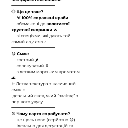
━━━━━━━━━━━━━━━━━━━
💥
Що це таке?
— 🦀
100% справжні краби
— обсмажені до
золотистої
хрусткої скоринки
🔥
— зі спеціями, які дають той
самий
вау-смак
━━━━━━━━━━━━━━━━━━━
😋
Смак:
— гострий 🌶️
— солонуватий 🧂
— з легким морським ароматом
🌊
✨ Легка текстура + насичений
смак =
ідеальний снек, який “залітає” з
першого укусу
━━━━━━━━━━━━━━━━━━━
🎯
Чому варто спробувати?
— це щось нове (серйозно 😄)
— ідеально для дегустацій та