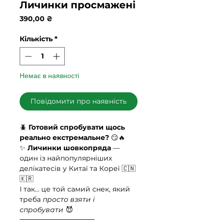
Личинки просмажені
Ціна
390,00 ₴
Кількість
*
Немає в наявності
Повідомити про наявність
🪲
Готовий спробувати щось
реально екстремальне?
😏🔥
✨
Личинки шовкопряда
—
один із найпопулярніших
делікатесів у Китаї та Кореї 🇨🇳
🇰🇷
І так… це той самий снек, який
треба
просто взяти і
спробувати
😈
━━━━━━━━━━━━━━━━━━━