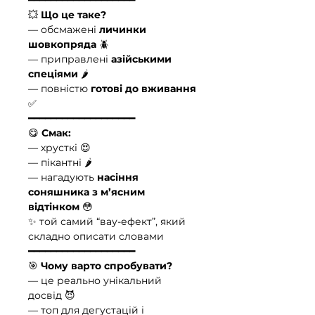
💥
Що це таке?
— обсмажені
личинки
шовкопряда
🪲
— приправлені
азійськими
спеціями
🌶️
— повністю
готові до вживання
✅
━━━━━━━━━━━━━━━━━━━
😋
Смак:
— хрусткі 😍
— пікантні 🌶️
— нагадують
насіння
соняшника з м’ясним
відтінком
😳
✨ той самий “вау-ефект”, який
складно описати словами
━━━━━━━━━━━━━━━━━━━
🎯
Чому варто спробувати?
— це реально унікальний
досвід 😈
— топ для дегустацій і