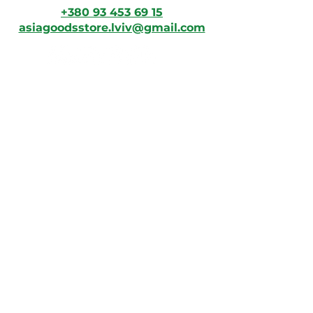
+380 93 453 69 15
asiagoodsstore.lviv@gmail.com
Зв'яжіться з нами
Ім'я
Прізвище
Ел. пошта
Напишіть повідомлення
Надіслати