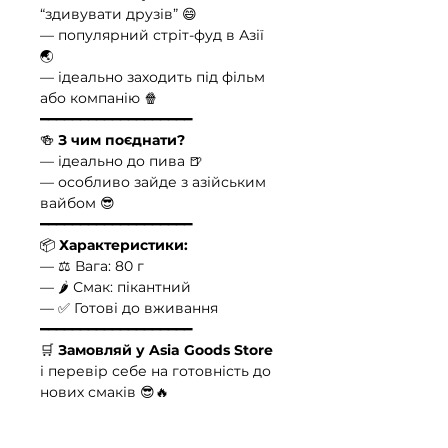
“здивувати друзів” 😄
— популярний стріт-фуд в Азії
🌏
— ідеально заходить під фільм
або компанію 🍿
━━━━━━━━━━━━━━━━━━━
🍻
З чим поєднати?
— ідеально до пива 🍺
— особливо зайде з азійським
вайбом 😎
━━━━━━━━━━━━━━━━━━━
📦
Характеристики:
— ⚖️ Вага: 80 г
— 🌶️ Смак: пікантний
— ✅ Готові до вживання
━━━━━━━━━━━━━━━━━━━
🛒
Замовляй у Asia Goods Store
і перевір себе на готовність до
нових смаків 😎🔥