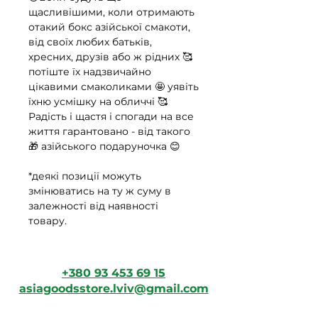
щасливішими, коли отримають
отакий бокс азійської смакоти,
від своїх любих батьків,
хресних, друзів або ж рідних 🥰
потіште їх надзвичайно
цікавими смаколиками 🤩 уявіть
їхню усмішку на обличчі 🥰
Радість і щастя і спогади на все
життя гарантовано - від такого
🎁 азійського подаруночка 😊
*деякі позиції можуть
змінюватись на ту ж суму в
залежності від наявності
товару.
+380 93 453 69 15
asiagoodsstore.lviv@gmail.com