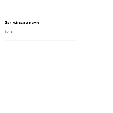
Зв'яжіться з нами
Ім'я
Прізвище
Ел. пошта
Напишіть повідомлення
Надіслати