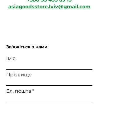
asiagoodsstore.lviv@gmail.com
Зв'яжіться з нами
Ім'я
Прізвище
Ел. пошта
Напишіть повідомлення
Надіслати