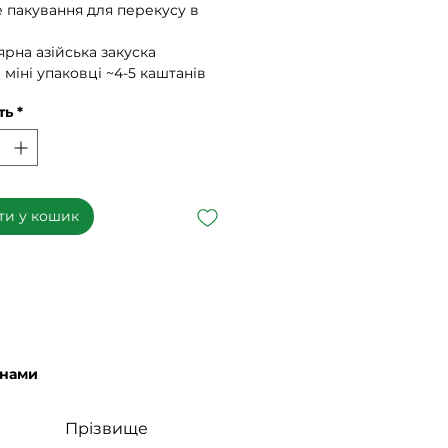
е пакування для перекусу в
ярна азійська закуска
 міні упаковці ~4-5 каштанів
ть
*
ти у кошик
 нами
Прізвище