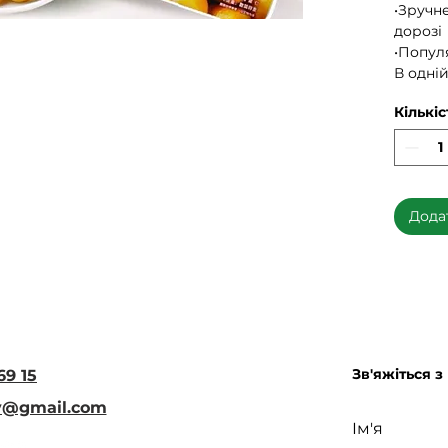
•Зручн
дорозі
•Попул
В одній
Кількіс
Дода
Зв'яжіться з
69 15
iv@gmail.com
Ім'я