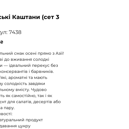
ські Каштани (сет 3
ул: 7438
Ціна
 ₴
ьний смак осені прямо з Азії!
ові до вживання солодкі
и — ідеальний перекус без
консервантів і барвників.
які, ароматні та мають
у солодкість завдяки
льному вмісту. Чудово
ь як самостійно, так і як
єнт для салатів, десертів або
а пару.
вості:
натуральний продукт
одавання цукру