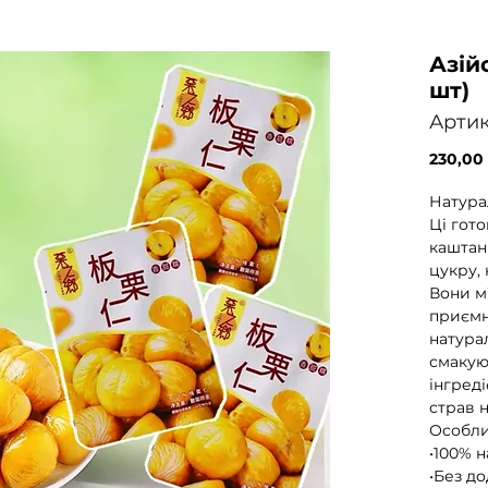
Азій
шт)
Артик
230,00
Натурал
Ці гот
каштан
цукру, 
Вони м’
приємн
натура
смакуют
інгреді
страв н
Особли
•100% 
•Без д