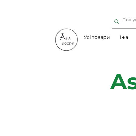
Усі товари
Їжа
As