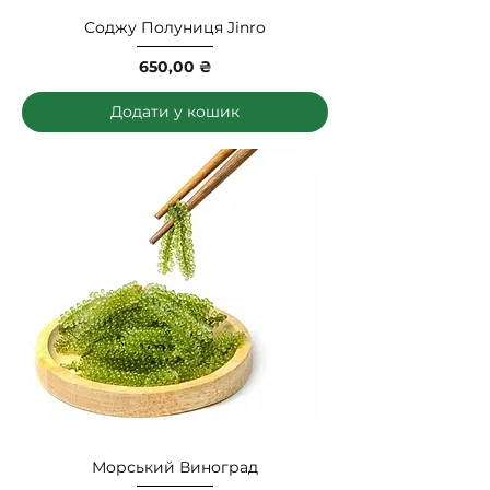
Соджу Полуниця Jinro
Ціна
650,00 ₴
Додати у кошик
Морський Виноград