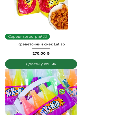
Середньогострий👍🏼
Креветочний снек Latiao
Ціна
270,00 ₴
Додати у кошик