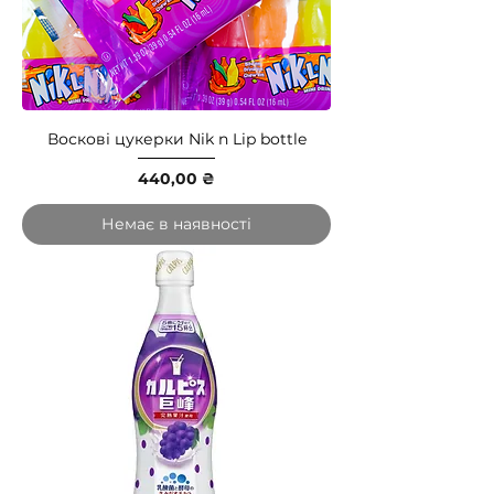
Воскові цукерки Nik n Lip bottle
Ціна
440,00 ₴
Немає в наявності