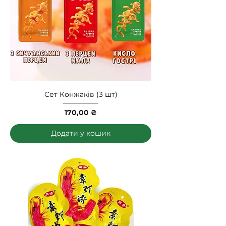
Сет Конжаків (3 шт)
Ціна
170,00 ₴
Додати у кошик