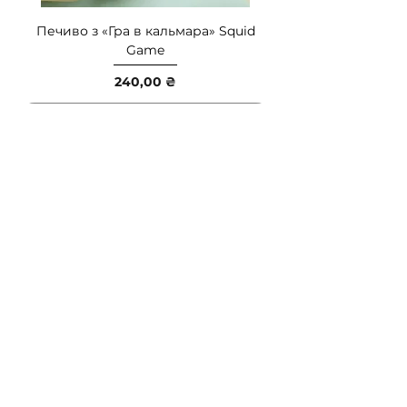
Печиво з «Гра в кальмара» Squid
Game
Ціна
240,00 ₴
Немає в наявності