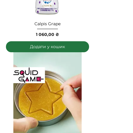
Calpis Grape
Ціна
1 060,00 ₴
Додати у кошик