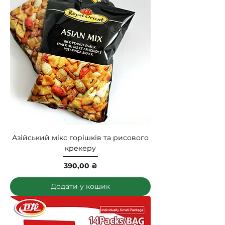
Азійський мікс горішків та рисового
крекеру
Ціна
390,00 ₴
Додати у кошик