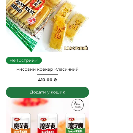
Не Гострий✅
Рисовий крекер Класичний
Ціна
410,00 ₴
Додати у кошик