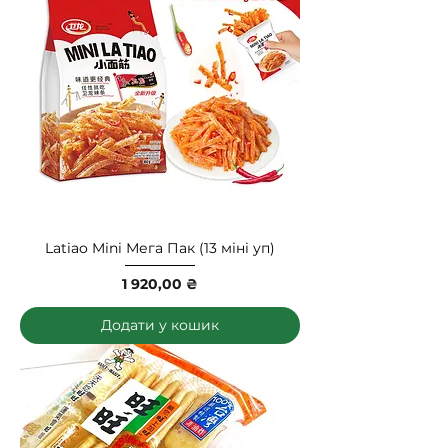
Latiao Mini Мега Пак (13 міні уп)
Ціна
1 920,00 ₴
Додати у кошик