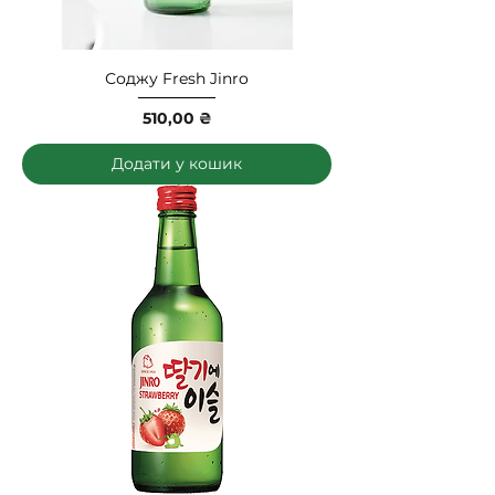
Соджу Fresh Jinro
Ціна
510,00 ₴
Додати у кошик